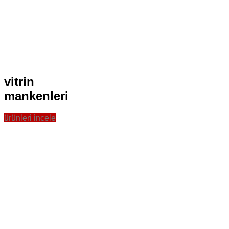
Çocuk Vitrin Mankenleri
Aksesuar Vitrin Mankenleri
Terzi Vitrin Mankenleri
Büst Vitrin Mankenleri
Teslim Edilen Siparişler
Özel Koleksiyon
Kurumsal
Blog
İletişim
vitrin
mankenleri
ürünleri incele