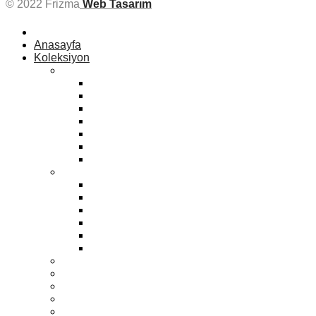
© 2022 Frizma
Web Tasarım
Anasayfa
Koleksiyon
Kadın
Bonbon
Zara
Mango
Eski Klasikler
Sport
Max
Yeni
Erkek
Yeni
Zara
Eski Klasikler
Mango
Max
Sport
Kadın Vitrin Mankenleri
Erkek Vitrin Mankenleri
Çocuk Vitrin Mankenleri
Aksesuar Vitrin Mankenleri
Terzi Vitrin Mankenleri