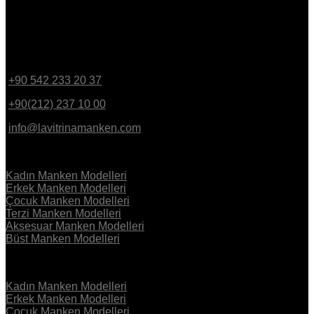
BİZE ULAŞIN
Bülbül Mahallesi Irmak Caddesi No:16 Yenişehir - Beyoğlu /
İstanbul
+90 542 233 20 37
GSM
+90(212) 237 10 00
PBX
info@lavitrinamanken.com
KOLEKSİYON
Kadın Manken Modelleri
Erkek Manken Modelleri
Çocuk Manken Modelleri
Terzi Manken Modelleri
Aksesuar Manken Modelleri
Büst Manken Modelleri
KOLEKSİYON
Kadın Manken Modelleri
Erkek Manken Modelleri
Çocuk Manken Modelleri