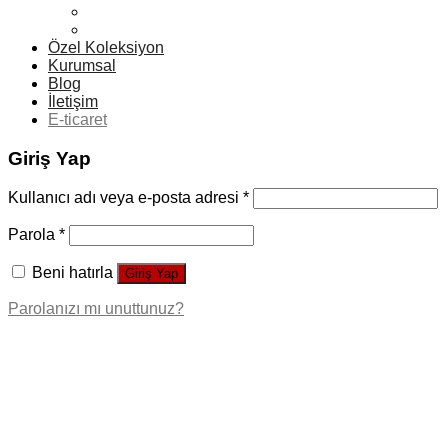
Büst Vitrin Mankenleri
Teslim Edilen Siparişler
Özel Koleksiyon
Kurumsal
Blog
İletişim
E-ticaret
Giriş Yap
Kullanıcı adı veya e-posta adresi
*
Parola
*
Beni hatırla
Giriş Yap
Parolanızı mı unuttunuz?