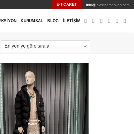
E-TICARET
info@lavitrinamanken.com
EKSIYON
KURUMSAL
BLOG
İLETIŞIM