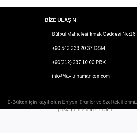
BİZE ULAŞIN
Bülbül Mahallesi Irmak Caddesi No:16 Y
+90 542 233 20 37
GSM
+90(212) 237 10 00
PBX
info@lavitrinamanken.com
E-Bülten için kayıt olun
En yeni ürünler ve özel tekliflerimi
posta güncellemeleri alın.