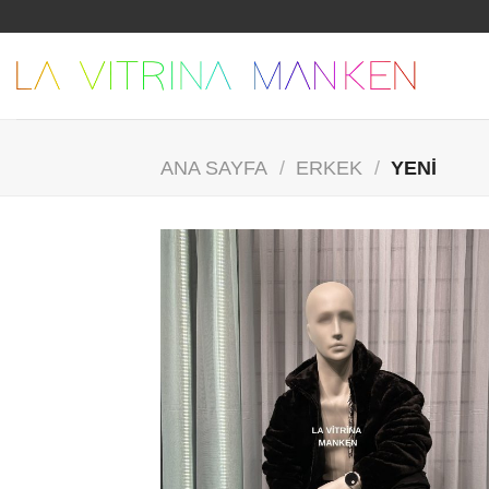
Skip
to
content
ANA SAYFA
/
ERKEK
/
YENI