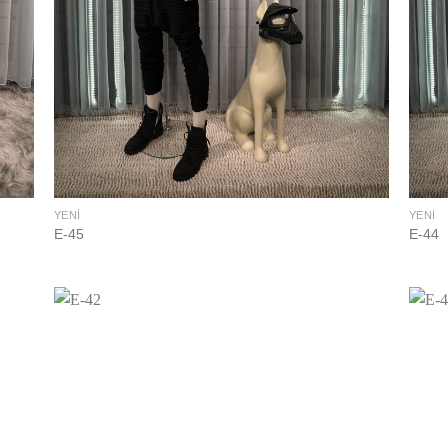
YENI
YENI
E-45
E-44