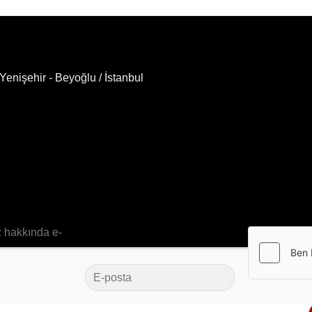
enişehir - Beyoğlu / İstanbul
z hakkında e-