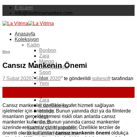
Skip
E-ticaret
to
info@lavitrinamanken.com
content
Anasayfa
Koleksiyon
Kadın
Bonbon
Blog
Zara
Mango
Cansız Mankenin Önemi
Eski Klasikler
Sport
Max
7 Şubat 2020
7 Şubat 2020
’' te gönderildi
sobesoft
tarafından
Yeni
Erkek
07
Yeni
Şub
Zara
Cansız mankenler özellikle kıyafet hizmeti sağlayan
Eski Klasikler
işletmeler için önemlidir. Bunun yanında dizi ya da filmlerde
Mango
insanların gerçekleştirmesi riskli olan anlarda cansız
Max
mankenler kullanılır. Bunun yanında cansız mankenler
Sport
üzerinde ressamlar çizim yapabilir. Özellikle terziler de
Kadın Vitrin Mankenleri
önemli olarak kullanılan
cansız mankenin önemi
oldukça
Erkek Vitrin Mankenleri