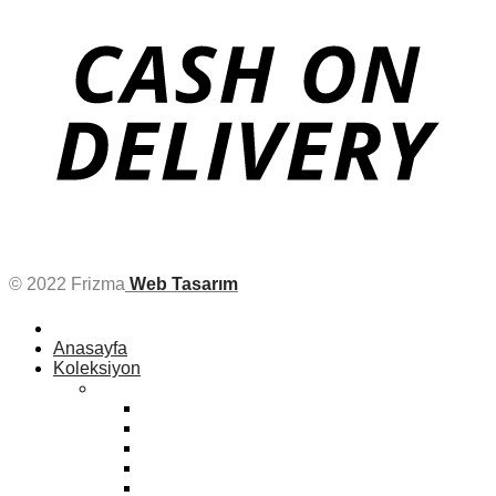
© 2022 Frizma
Web Tasarım
Anasayfa
Koleksiyon
Kadın
Bonbon
Zara
Mango
Eski Klasikler
Sport