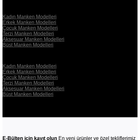
KOLEKSİYON
Kadın Manken Modelleri
Erkek Manken Modelleri
Çocuk Manken Modelleri
Terzi Manken Modelleri
Aksesuar Manken Modelleri
Büst Manken Modelleri
KOLEKSİYON
Kadın Manken Modelleri
Erkek Manken Modelleri
Çocuk Manken Modelleri
Terzi Manken Modelleri
Aksesuar Manken Modelleri
Büst Manken Modelleri
E-Bülten için kayıt olun
En yeni ürünler ve özel tekliflerimiz