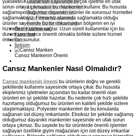
yüksektir. Kullanımları sayesinde birçok işletme en ufak
Çocuk Vitrin Mankenleri
sorun ortaya çıkmadan bu mankenleri kullanır. Bu hususta
Aksesuar Vitrin Mankenleri
sağlamış olduğumuz dayanıklı ürünler ile sorunsuz hizmetler
Terzi Vitrin Mankenleri
sağlamaktayız. Firmamız alanında sağlamakta olduğu
Büst Vitrin Mankenleri
ürünler sayesinde bu tür imkanlardan bölgenin en iyi
Teslim Edilen Siparişler
hizmetlerini sizlere sağlar. Uzun süreli kullanımlar için bu
Özel Koleksiyon
durum son derece önemli olmakla birlikte sizlere hizmet
Kurumsal
imkanları sunulur.
Blog
İletişim
Cansız Mankenin Önemi
Cansız Mankenler Nasıl Olmalıdır?
Cansız mankenin önemi
bu ürünlerin doğru ve gerekli
şekillerde kullanımı sayesinde ortaya çıkar. Bu hususta
ekiplerimiz işletmeler açısından bu kadar önemli olan
ürünleri en iyi şekilde hazırlar. Bu nedenle çok hızlı şekilde
hazırlamış olduğumuz bu ürünleri en kaliteli şekilde sizlere
ulaştırmaktayız. Polyester mankenleri de bu konularda
sağlanan üst düzey imkanlardır. Eksiksiz bir şekilde sağlamış
olduğumuz dayanıklı mankenler sayesinde en ufak sorun
ortaya çıkmaz. Bu sayede bu tür ürünlerde önemli işlemler
sağlayan özellikle giyim mağazaları için üst düzey imkanlar