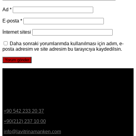
Ad
*
E-posta
*
İnternet sitesi
Daha sonraki yorumlarımda kullanılması için adım, e-
posta adresim ve site adresim bu tarayıcıya kaydedilsin.
BİZE ULAŞIN
Bülbül Mahallesi Irmak Caddesi No:16 Yenişehir - Beyoğlu /
İstanbul
+90 542 233 20 37
GSM
+90(212) 237 10 00
PBX
info@lavitrinamanken.com