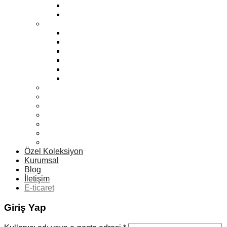
Max
Yeni
Erkek
Yeni
Zara
Eski Klasikler
Mango
Max
Sport
Kadın Vitrin Mankenleri
Erkek Vitrin Mankenleri
Çocuk Vitrin Mankenleri
Aksesuar Vitrin Mankenleri
Terzi Vitrin Mankenleri
Büst Vitrin Mankenleri
Teslim Edilen Siparişler
Özel Koleksiyon
Kurumsal
Blog
İletişim
E-ticaret
Giriş Yap