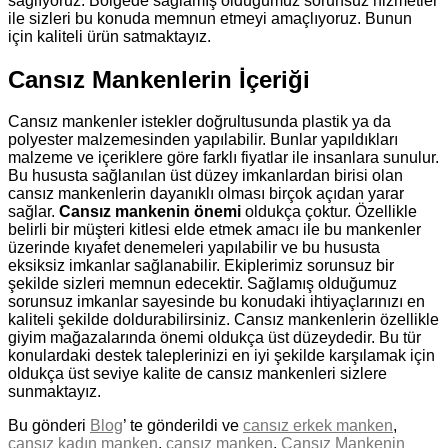
sağlıyoruz. Bölgede sağlamış olduğumuz sorunsuz hizmetler
ile sizleri bu konuda memnun etmeyi amaçlıyoruz. Bunun
için kaliteli ürün satmaktayız.
Cansız Mankenlerin İçeriği
Cansız mankenler istekler doğrultusunda plastik ya da
polyester malzemesinden yapılabilir. Bunlar yapıldıkları
malzeme ve içeriklere göre farklı fiyatlar ile insanlara sunulur.
Bu hususta sağlanılan üst düzey imkanlardan birisi olan
cansız mankenlerin dayanıklı olması birçok açıdan yarar
sağlar.
Cansız mankenin önemi
oldukça çoktur. Özellikle
belirli bir müşteri kitlesi elde etmek amacı ile bu mankenler
üzerinde kıyafet denemeleri yapılabilir ve bu hususta
eksiksiz imkanlar sağlanabilir. Ekiplerimiz sorunsuz bir
şekilde sizleri memnun edecektir. Sağlamış olduğumuz
sorunsuz imkanlar sayesinde bu konudaki ihtiyaçlarınızı en
kaliteli şekilde doldurabilirsiniz. Cansız mankenlerin özellikle
giyim mağazalarında önemi oldukça üst düzeydedir. Bu tür
konulardaki destek taleplerinizi en iyi şekilde karşılamak için
oldukça üst seviye kalite de cansız mankenleri sizlere
sunmaktayız.
Bu gönderi
Blog
’ te gönderildi ve
cansız erkek manken
,
cansız kadın manken
,
cansız manken
,
Cansız Mankenin