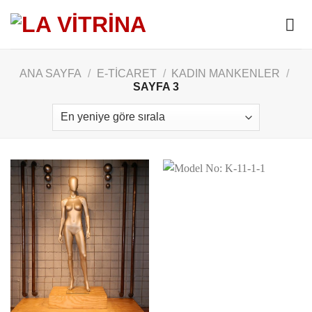
Skip
to
content
ANA SAYFA
/
E-TICARET
/
KADIN MANKENLER
/
SAYFA 3