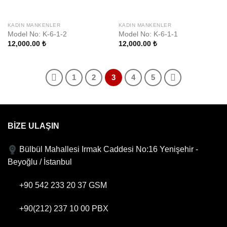
KADIN MANKENLER
KADIN MANKENLER
Model No: K-6-1-2
Model No: K-6-1-1
12,000.00
₺
12,000.00
₺
1
2
3
4
5
BİZE ULAŞIN
Bülbül Mahallesi Irmak Caddesi No:16 Yenişehir -
Beyoğlu / İstanbul
+90 542 233 20 37
GSM
+90(212) 237 10 00
PBX