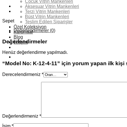
Çocuk Vitrin Mankenleri
4-
Aksesuar Vitrin Mankenleri
11
Terzi Vitrin Mankenleri
adet
Büst Vitrin Mankenleri
Sepet
Teslim Edilen Siparişler
Özel Koleksiyon
Değerlendirmeler (0)
Kurumsal
Blog
Değerlendirmeler
İletişim
Henüz değerlendirme yapılmadı.
“Model No: K-12-4-11” için yorum yapan ilk kişi 
Derecelendirmeniz
*
Değerlendirmeniz
*
İsim
*