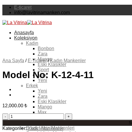
Skip
E-ticaret
to
info@lavitrinamanken.com
content
Anasayfa
Koleksiyon
Kadın
Bonbon
Zara
Mango
Ana Sayfa
/
E-Ticaret
/
Kadın Mankenler
Eski Klasikler
Sport
Model No: K-12-4-11
Max
Yeni
Erkek
Yeni
Zara
Eski Klasikler
12,000.00
₺
Mango
Max
Model
Sport
No:
Kadın Vitrin Mankenleri
S
K-
Erkek Vitrin Mankenleri
Kategoriler:
Kadın Mankenler
12-