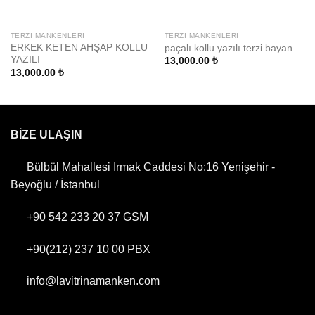
TERZI MANKENLERI
TERZI MANKENLERI
ERKEK KETEN AHŞAP KOLLU
paçalı kollu yazılı terzi bayan
YAZILI
13,000.00
₺
13,000.00
₺
BİZE ULAŞIN
Bülbül Mahallesi Irmak Caddesi No:16 Yenişehir -
Beyoğlu / İstanbul
+90 542 233 20 37
GSM
+90(212) 237 10 00
PBX
info@lavitrinamanken.com