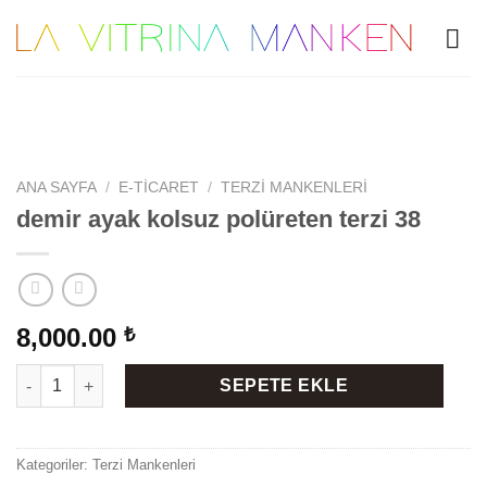
Skip
to
content
ANA SAYFA
/
E-TICARET
/
TERZI MANKENLERI
demir ayak kolsuz polüreten terzi 38
8,000.00
₺
demir ayak kolsuz polüreten terzi 38 adet
SEPETE EKLE
Kategoriler:
Terzi Mankenleri