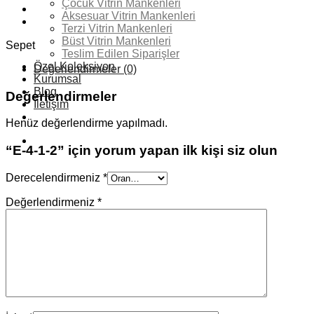
Çocuk Vitrin Mankenleri
adet
Aksesuar Vitrin Mankenleri
Terzi Vitrin Mankenleri
Büst Vitrin Mankenleri
Sepet
Teslim Edilen Siparişler
Özel Koleksiyon
Değerlendirmeler (0)
Kurumsal
Blog
Değerlendirmeler
İletişim
Henüz değerlendirme yapılmadı.
“E-4-1-2” için yorum yapan ilk kişi siz olun
Derecelendirmeniz
*
Değerlendirmeniz
*