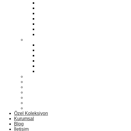
Bonbon
Zara
Mango
Eski Klasikler
Sport
Max
Yeni
Erkek
Yeni
Zara
Eski Klasikler
Mango
Max
Sport
Kadın Vitrin Mankenleri
Erkek Vitrin Mankenleri
Çocuk Vitrin Mankenleri
Aksesuar Vitrin Mankenleri
Terzi Vitrin Mankenleri
Büst Vitrin Mankenleri
Teslim Edilen Siparişler
Özel Koleksiyon
Kurumsal
Blog
İletişim