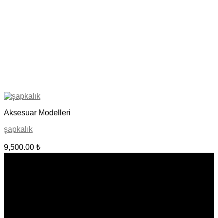
Aksesuar Modelleri
şapkalık
9,500.00
₺
BİZE ULAŞIN
Bülbül Mahallesi Irmak Caddesi No:16 Yenişehir - Beyoğlu /
İstanbul