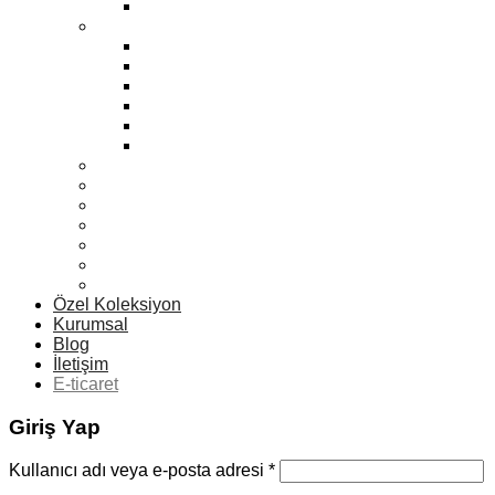
Yeni
Erkek
Yeni
Zara
Eski Klasikler
Mango
Max
Sport
Kadın Vitrin Mankenleri
Erkek Vitrin Mankenleri
Çocuk Vitrin Mankenleri
Aksesuar Vitrin Mankenleri
Terzi Vitrin Mankenleri
Büst Vitrin Mankenleri
Teslim Edilen Siparişler
Özel Koleksiyon
Kurumsal
Blog
İletişim
E-ticaret
Giriş Yap
Kullanıcı adı veya e-posta adresi
*