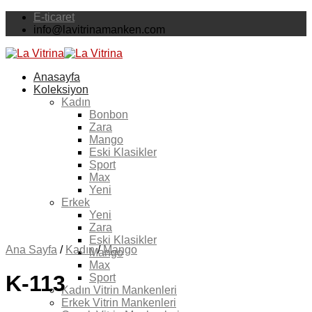
Skip
E-ticaret
to
info@lavitrinamanken.com
content
Anasayfa
Koleksiyon
Kadın
Bonbon
Zara
Mango
Eski Klasikler
Sport
Max
Yeni
Erkek
Yeni
Zara
Eski Klasikler
Ana Sayfa
/
Kadın
/
Mango
Mango
Max
K-113
Sport
Kadın Vitrin Mankenleri
Erkek Vitrin Mankenleri