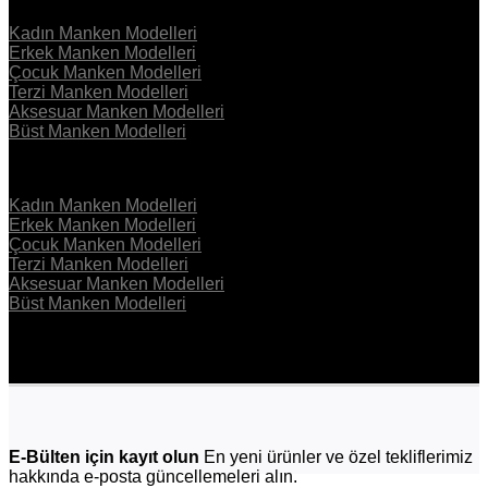
Kadın Manken Modelleri
Erkek Manken Modelleri
Çocuk Manken Modelleri
Terzi Manken Modelleri
Aksesuar Manken Modelleri
Büst Manken Modelleri
KOLEKSİYON
Kadın Manken Modelleri
Erkek Manken Modelleri
Çocuk Manken Modelleri
Terzi Manken Modelleri
Aksesuar Manken Modelleri
Büst Manken Modelleri
E-Bülten için kayıt olun
En yeni ürünler ve özel tekliflerimiz
hakkında e-posta güncellemeleri alın.