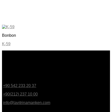
Bonbon
K-59
BİZE ULAŞIN
Bülbül Mahallesi Irmak Caddesi No:16 Yenişehir - Beyoğlu /
İstanbul
+90 542 233 20 37
GSM
+90(212) 237 10 00
PBX
info@lavitrinamanken.com
KOLEKSİYON