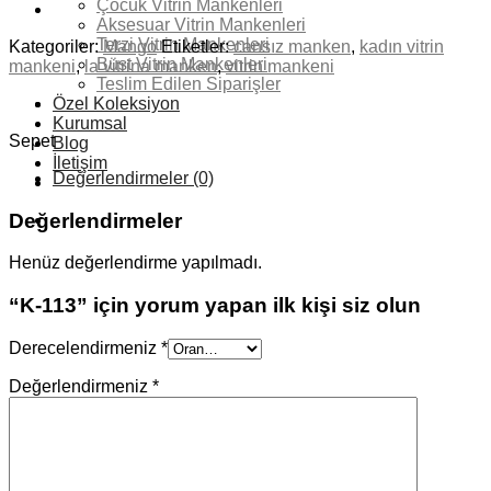
Çocuk Vitrin Mankenleri
Aksesuar Vitrin Mankenleri
Terzi Vitrin Mankenleri
Kategoriler:
Mango
Etiketler:
cansız manken
,
kadın vitrin
Büst Vitrin Mankenleri
mankeni
,
la vitrina manken
,
vitrin mankeni
Teslim Edilen Siparişler
Özel Koleksiyon
Kurumsal
Sepet
Blog
İletişim
Değerlendirmeler (0)
Değerlendirmeler
Henüz değerlendirme yapılmadı.
“K-113” için yorum yapan ilk kişi siz olun
Derecelendirmeniz
*
Değerlendirmeniz
*