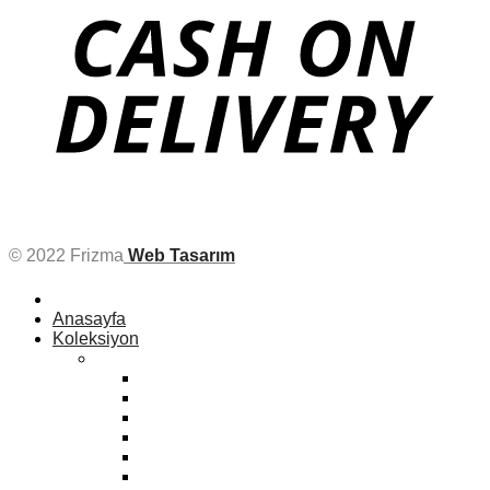
© 2022 Frizma
Web Tasarım
Anasayfa
Koleksiyon
Kadın
Bonbon
Zara
Mango
Eski Klasikler
Sport
Max