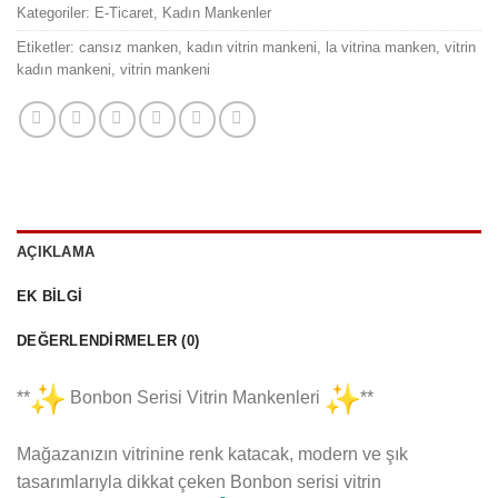
Kategoriler:
E-Ticaret
,
Kadın Mankenler
Etiketler:
cansız manken
,
kadın vitrin mankeni
,
la vitrina manken
,
vitrin
kadın mankeni
,
vitrin mankeni
AÇIKLAMA
EK BILGI
DEĞERLENDIRMELER (0)
**
Bonbon Serisi Vitrin Mankenleri
**
Mağazanızın vitrinine renk katacak, modern ve şık
tasarımlarıyla dikkat çeken Bonbon serisi vitrin