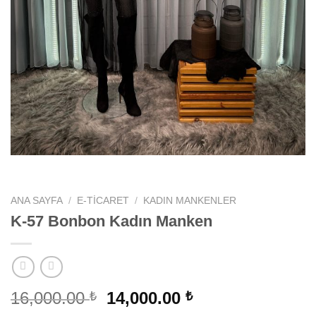
ANA SAYFA
/
E-TICARET
/
KADIN MANKENLER
K-57 Bonbon Kadın Manken
Orijinal
Şu
16,000.00
14,000.00
₺
₺
fiyat:
andaki