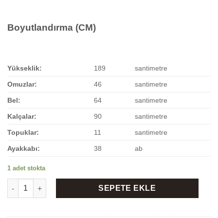
16,000.00 ₺.
fiyat:
14,000.00 ₺.
Boyutlandırma (CM)
Yükseklik:
189
santimetre
Omuzlar:
46
santimetre
Bel:
64
santimetre
Kalçalar:
90
santimetre
Topuklar:
11
santimetre
Ayakkabı:
38
ab
1 adet stokta
K-57 Bonbon Kadın Manken adet
SEPETE EKLE