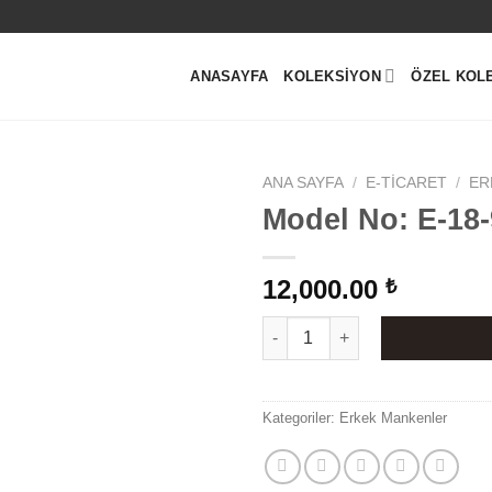
ANASAYFA
KOLEKSIYON
ÖZEL KOL
ANA SAYFA
/
E-TICARET
/
ER
Model No: E-18-
12,000.00
₺
Model No: E-18-9-2 adet
Kategoriler:
Erkek Mankenler