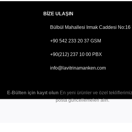
BİZE ULAŞIN
Bülbül Mahallesi Irmak Caddesi No:16 Y
+90 542 233 20 37
GSM
+90(212) 237 10 00
PBX
info@lavitrinamanken.com
E-Bülten için kayıt olun
En yeni ürünler ve özel tekliflerimi
posta güncellemeleri alın.