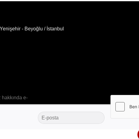
enişehir - Beyoğlu / İstanbul
z hakkında e-