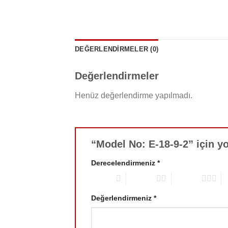
DEĞERLENDIRMELER (0)
Değerlendirmeler
Henüz değerlendirme yapılmadı.
“Model No: E-18-9-2” için yo
Derecelendirmeniz
*
1/5 yıldız
2/5 yıldız
3/5 yıldız
4/
Değerlendirmeniz
*