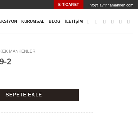
E-TICARET
info@lavitrinamanken.com
EKSIYON
KURUMSAL
BLOG
İLETIŞIM
KEK MANKENLER
9-2
SEPETE EKLE