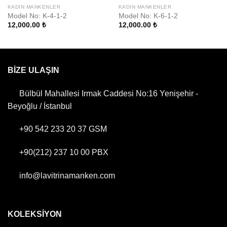
KADIN MANKENLER
KADIN MANKENLER
Model No: K-4-1-2
Model No: K-6-1-2
12,000.00
₺
12,000.00
₺
BİZE ULAŞIN
Bülbül Mahallesi Irmak Caddesi No:16 Yenişehir -
Beyoğlu / İstanbul
+90 542 233 20 37
GSM
+90(212) 237 10 00
PBX
info@lavitrinamanken.com
KOLEKSİYON