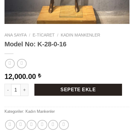
ANA SAYFA
/
E-TICARET
/
KADIN MANKENLER
Model No: K-28-0-16
12,000.00
₺
Model No: K-28-0-16 adet
SEPETE EKLE
Kategoriler:
Kadın Mankenler