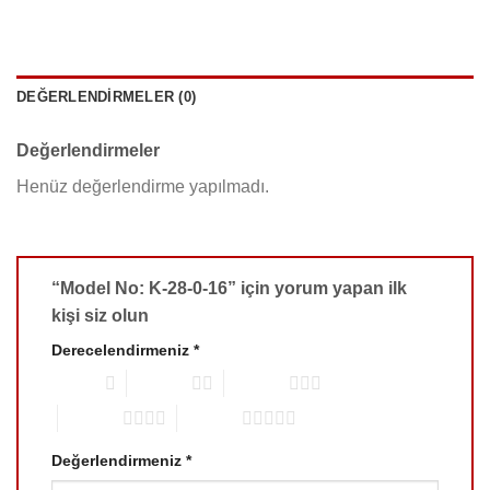
DEĞERLENDIRMELER (0)
Değerlendirmeler
Henüz değerlendirme yapılmadı.
“Model No: K-28-0-16” için yorum yapan ilk
kişi siz olun
Derecelendirmeniz
*
1/5 yıldız
2/5 yıldız
3/5 yıldız
4/5 yıldız
5/5 yıldız
Değerlendirmeniz
*