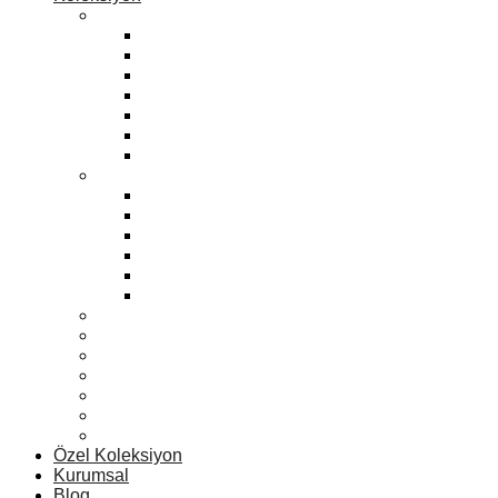
Kadın
Bonbon
Zara
Mango
Eski Klasikler
Sport
Max
Yeni
Erkek
Yeni
Zara
Eski Klasikler
Mango
Max
Sport
Kadın Vitrin Mankenleri
Erkek Vitrin Mankenleri
Çocuk Vitrin Mankenleri
Aksesuar Vitrin Mankenleri
Terzi Vitrin Mankenleri
Büst Vitrin Mankenleri
Teslim Edilen Siparişler
Özel Koleksiyon
Kurumsal
Blog