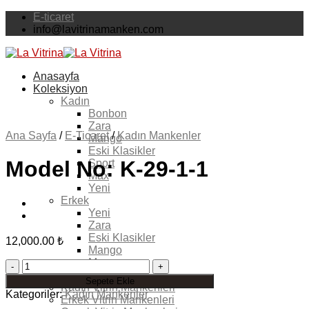
Skip
E-ticaret
to
info@lavitrinamanken.com
content
Anasayfa
Koleksiyon
Kadın
Bonbon
Zara
Ana Sayfa
/
E-Ticaret
/
Kadın Mankenler
Mango
Eski Klasikler
Model No: K-29-1-1
Sport
Max
Yeni
Erkek
Yeni
Zara
Eski Klasikler
12,000.00
₺
Mango
Max
Model
Sport
No:
Sepete Ekle
Kadın Vitrin Mankenleri
K-
Kategoriler:
Kadın Mankenler
Erkek Vitrin Mankenleri
29-