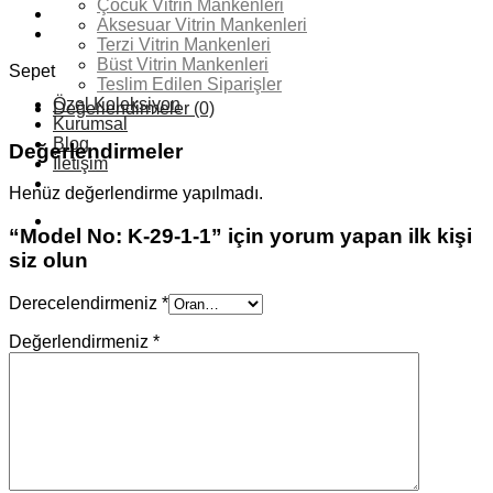
Çocuk Vitrin Mankenleri
1-
Aksesuar Vitrin Mankenleri
1
Terzi Vitrin Mankenleri
adet
Büst Vitrin Mankenleri
Sepet
Teslim Edilen Siparişler
Özel Koleksiyon
Değerlendirmeler (0)
Kurumsal
Blog
Değerlendirmeler
İletişim
Henüz değerlendirme yapılmadı.
“Model No: K-29-1-1” için yorum yapan ilk kişi
siz olun
Derecelendirmeniz
*
Değerlendirmeniz
*