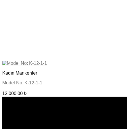
Kadın Mankenler
Model No: K-12-1-1
12,000.00
₺
BİZE ULAŞIN
Bülbül Mahallesi Irmak Caddesi No:16 Yenişehir - Beyoğlu /
İstanbul